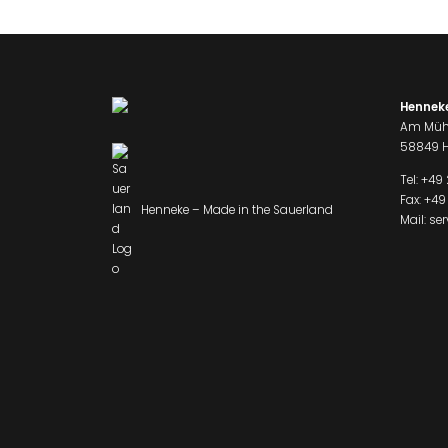
Hennek
Am Müh
58849 H
Tel:
+49 
Fax: +49
Henneke – Made in the Sauerland
Mail:
se