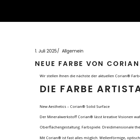
1. Juli 2025
Allgemein
NEUE FARBE VON CORIAN
Wir stellen Ihnen die nächste der aktuellen Corian® Farb
DIE FARBE ARTIST
New Aesthetics – Corian® Solid Surface
Der Mineralwerkstoff Corian® lässt kreative Visionen wa
Oberflächengestaltung. Farbspiele. Dreidimensionale t
Mit Corian® ist fast alles möglich. Wellenförmige, optisc