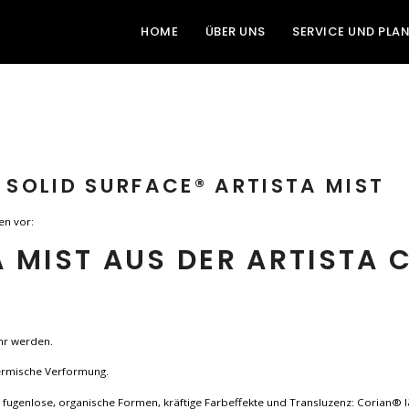
HOME
ÜBER UNS
SERVICE UND PLA
 SOLID SURFACE® ARTISTA MIST
en vor:
A MIST AUS DER ARTISTA 
hr werden.
hermische Verformung.
h fugenlose, organische Formen, kräftige Farbeffekte und Transluzenz: Corian® l