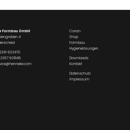
e Formbau GmbH
Corian
lengraben 4
Shop
erscheid
Formbau
Hygienelösungen
2391 602470
 2357 6011145
Downloads
rvice@henneke.com
Kontakt
Datenschutz
Impressum