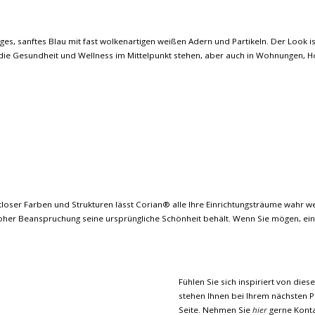
es, sanftes Blau mit fast wolkenartigen weißen Adern und Partikeln. Der Look ist l
 die Gesundheit und Wellness im Mittelpunkt stehen, aber auch in Wohnungen, Hot
loser Farben und Strukturen lässt Corian® alle Ihre Einrichtungsträume wahr wer
oher Beanspruchung seine ursprüngliche Schönheit behält. Wenn Sie mögen, ein
Fühlen Sie sich inspiriert von dies
stehen Ihnen bei Ihrem nächsten P
Seite. Nehmen Sie
hier
gerne Konta