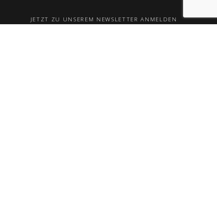
JETZT ZU UNSEREM NEWSLETTER ANMELDEN
Ich habe die
Datenschutzerklärung
gelesen und stimme
der Verarbeitung meiner Daten zu, um meine Anfrage zu
bearbeiten.
© 2025 Henneke Formbau GmbH