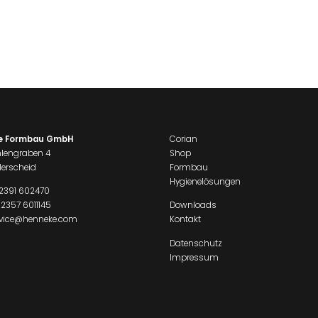
e Formbau GmbH
Corian
lengraben 4
Shop
erscheid
Formbau
Hygienelösungen
2391 602470
 2357 6011145
Downloads
rvice@henneke.com
Kontakt
Datenschutz
Impressum