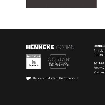
Hennek
Am Müh
58849 H
Tel:
+49 
Fax: +49
Mail:
se
Henneke – Made in the Sauerland