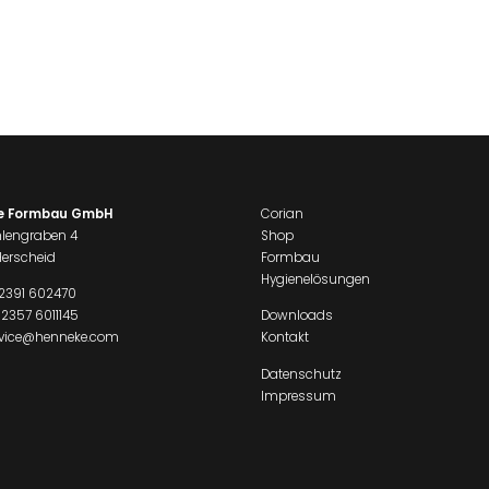
e Formbau GmbH
Corian
lengraben 4
Shop
erscheid
Formbau
Hygienelösungen
2391 602470
 2357 6011145
Downloads
rvice@henneke.com
Kontakt
Datenschutz
Impressum