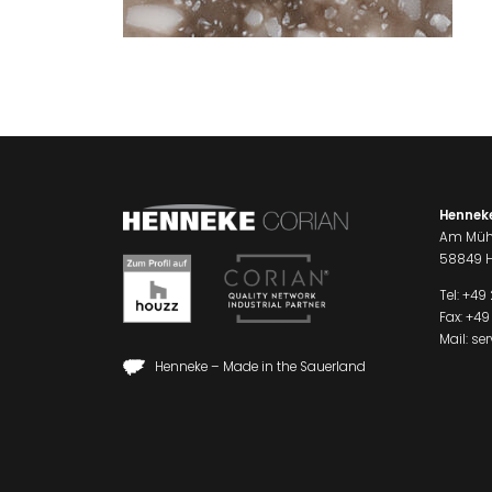
Hennek
Am Müh
58849 H
Tel:
+49 
Fax: +49
Mail:
se
Henneke – Made in the Sauerland