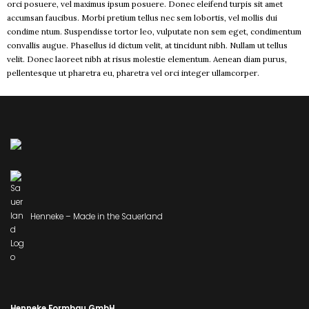
orci posuere, vel maximus ipsum posuere. Donec eleifend turpis sit amet
accumsan faucibus. Morbi pretium tellus nec sem lobortis, vel mollis dui
condime ntum. Suspendisse tortor leo, vulputate non sem eget, condimentum
convallis augue. Phasellus id dictum velit, at tincidunt nibh. Nullam ut tellus
velit. Donec laoreet nibh at risus molestie elementum. Aenean diam purus,
pellentesque ut pharetra eu, pharetra vel orci integer ullamcorper.
Henneke – Made in the Sauerland
Henneke Formbau GmbH